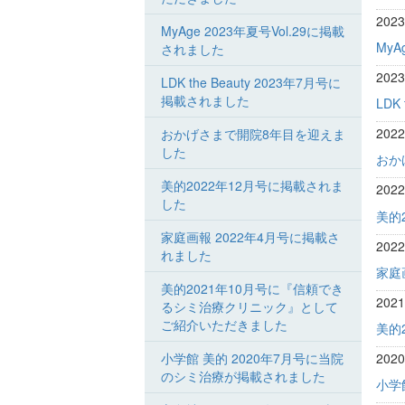
202
MyAge 2023年夏号Vol.29に掲載
MyA
されました
202
LDK the Beauty 2023年7月号に
掲載されました
LDK
202
おかげさまで開院8年目を迎えま
した
おか
美的2022年12月号に掲載されま
202
した
美的
家庭画報 2022年4月号に掲載さ
202
れました
家庭
美的2021年10月号に『信頼でき
202
るシミ治療クリニック』として
ご紹介いただきました
美的
小学館 美的 2020年7月号に当院
202
のシミ治療が掲載されました
小学