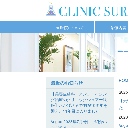
当医院について
治療内容
HOM
最近のお知らせ
202
【美容皮膚科・アンチエイジン
グ治療のクリニックシュアー銀
【美
座】おかげさまで開院10周年を
た
迎え、11年目に入りました
202
Vogue 2023年7月号にご紹介い
Vo
ただきました