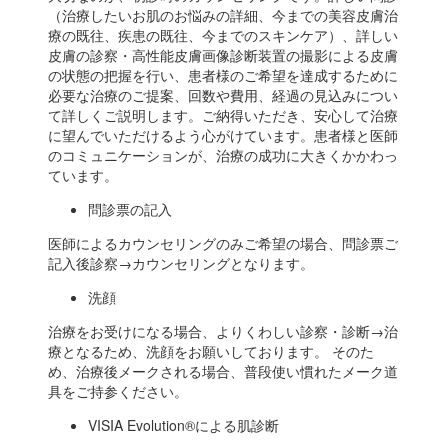
（治療したいお肌のお悩みの詳細、今までの美容皮膚治
療の既往、疾患の既往、今までのスキンケア）、詳しい
皮膚の診察・高性能皮膚画像診断装置の撮影による皮膚
の状態の把握を行い、患者様のご希望を達成するために
必要な治療のご提案、回数や費用、経過の見込みについ
て詳しくご説明します。ご納得いただき、安心して治療
に望んでいただけるよう心がけています。患者様と医師
のコミュニケーションが、治療の成功に大きくかかわっ
ています。
問診票の記入
医師によるカウンセリングのみご希望の場合、問診票ご
記入後診察→カウンセリングとなります。
洗顔
治療をお受けになる場合、よりくわしい診察・診断→治
療となるため、洗顔をお願いしております。 そのた
め、治療後メークされる場合、普段使い慣れたメーク道
具をご持参ください。
VISIA Evolution®による肌診断